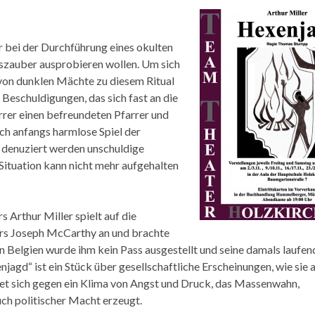
 bei der Durchführung eines okulten
eszauber ausprobieren wollen. Um sich
 von dunklen Mächte zu diesem Ritual
eschuldigungen, das sich fast an die
rer einen befreundeten Pfarrer und
ich anfangs harmlose Spiel der
 denuziert werden unschuldige
Situation kann nicht mehr aufgehalten
 Arthur Miller spielt auf die
rs Joseph McCarthy an und brachte
in Belgien wurde ihm kein Pass ausgestellt und seine damals laufe
agd“ ist ein Stück über gesellschaftliche Erscheinungen, wie sie 
det sich gegen ein Klima von Angst und Druck, das Massenwahn,
ch politischer Macht erzeugt.