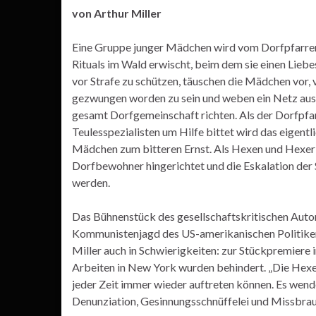
von Arthur Miller
Eine Gruppe junger Mädchen wird vom Dorfpfarrer
Rituals im Wald erwischt, beim dem sie einen Lieb
vor Strafe zu schützen, täuschen die Mädchen vor,
gezwungen worden zu sein und weben ein Netz aus B
gesamt Dorfgemeinschaft richten. Als der Dorfpfar
Teulesspezialisten um Hilfe bittet wird das eigentl
Mädchen zum bitteren Ernst. Als Hexen und Hexer
Dorfbewohner hingerichtet und die Eskalation der 
werden.
Das Bühnenstück des gesellschaftskritischen Autors
Kommunistenjagd des US-amerikanischen Politike
Miller auch in Schwierigkeiten: zur Stückpremiere 
Arbeiten in New York wurden behindert. „Die Hexenj
jeder Zeit immer wieder auftreten können. Es wen
Denunziation, Gesinnungsschnüffelei und Missbrau