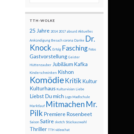
TTH-WOLKE
25 Jahre
2014
2017
absurd
Aktuelles
Dr.
Ankündigung
Besuch
corona
Danke
Knock
Fasching
Erfolg
Fotos
Gastvorstellung
Geister
Jubiläum
Kafka
Hüttenzauber
Kishon
Kinderschminken
Komödie
Kritik
Kultur
Kulturhaus
Kulturvision
Liebe
Liebst Du mich
Logo
Madlschule
Mitmachen
Mr.
Marktlauf
Pilk
Premiere
Rosenbeet
Satire
Saison
sketch
Stückauswahl
Thriller
TTH
videochat