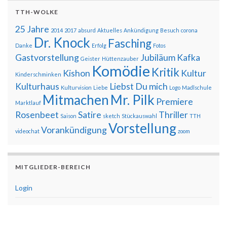
TTH-WOLKE
25 Jahre
2014
2017
absurd
Aktuelles
Ankündigung
Besuch
corona
Dr. Knock
Fasching
Danke
Erfolg
Fotos
Gastvorstellung
Jubiläum
Kafka
Geister
Hüttenzauber
Komödie
Kritik
Kishon
Kultur
Kinderschminken
Kulturhaus
Liebst Du mich
Kulturvision
Liebe
Logo
Madlschule
Mitmachen
Mr. Pilk
Premiere
Marktlauf
Rosenbeet
Satire
Thriller
Saison
sketch
Stückauswahl
TTH
Vorstellung
Vorankündigung
videochat
zoom
MITGLIEDER-BEREICH
Login