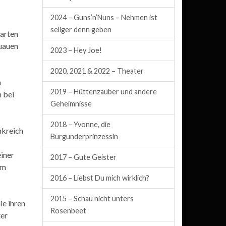
2024 – Guns’n’Nuns – Nehmen ist
seliger denn geben
barten
auauen
2023 – Hey Joe!
2020, 2021 & 2022 – Theater
n
2019 – Hüttenzauber und andere
 bei
Geheimnisse
2018 – Yvonne, die
nkreich
Burgunderprinzessin
einer
2017 – Gute Geister
em
2016 – Liebst Du mich wirklich?
2015 – Schau nicht unters
ie ihren
Rosenbeet
ter