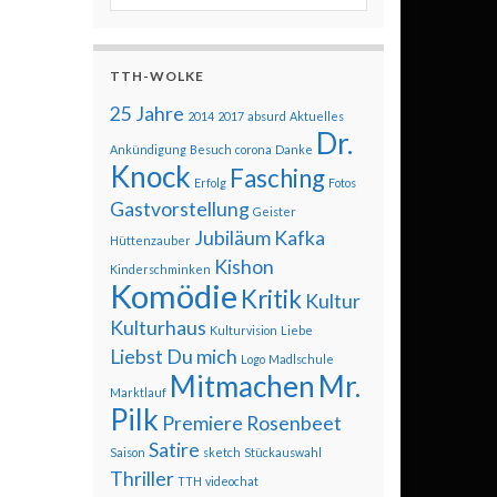
TTH-WOLKE
25 Jahre
2014
2017
absurd
Aktuelles
Dr.
Ankündigung
Besuch
corona
Danke
Knock
Fasching
Erfolg
Fotos
Gastvorstellung
Geister
Jubiläum
Kafka
Hüttenzauber
Kishon
Kinderschminken
Komödie
Kritik
Kultur
Kulturhaus
Kulturvision
Liebe
Liebst Du mich
Logo
Madlschule
Mitmachen
Mr.
Marktlauf
Pilk
Premiere
Rosenbeet
Satire
Saison
sketch
Stückauswahl
Thriller
TTH
videochat