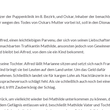
er der Puppenklinik im 8. Bezirk, und Oskar, Inhaber der benach
r wegen des Todes von Oskars Mutter vorbei ist, soll in den Dion
fred, einen leichtlebigen Parvenu, der sich von seinen Liebschafte
benachbarten Trafikantin Mathilde, ansonsten jedoch von Gewinnen
d bleibt bei Alfred, von dem sie ein Kind bekommt.
seine Tochter. Alfred läßt Marianne sitzen und setzt sich nach Fra
ind bringt sie bei Leuten auf dem Land unter. Um das Geld dafür
hmen. Schließlich landet sie für kargen Lohn als Nacktänzerin in 
sspracheversuch schlägt fehl. Als sie schließlich auch noch bei ein
d, trifft Zauberkönig der Schlag.
rück, um vielleicht wieder bei Mathilde unterkommen zu können, d
dem Gefägnis entlassen wird, beschließt Mathilde Vater und Toch