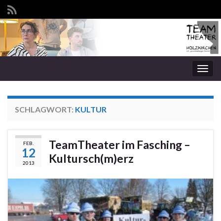
Navi
umsc
SCHLAGWORT:
KULTUR
TeamTheater im Fasching –
FEB.
12
Kultursch(m)erz
2013