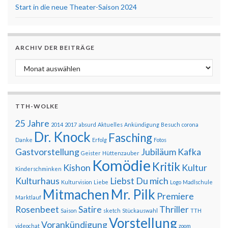
Start in die neue Theater-Saison 2024
ARCHIV DER BEITRÄGE
Archiv der Beiträge
TTH-WOLKE
25 Jahre
2014
2017
absurd
Aktuelles
Ankündigung
Besuch
corona
Dr. Knock
Fasching
Danke
Erfolg
Fotos
Gastvorstellung
Jubiläum
Kafka
Geister
Hüttenzauber
Komödie
Kritik
Kishon
Kultur
Kinderschminken
Kulturhaus
Liebst Du mich
Kulturvision
Liebe
Logo
Madlschule
Mitmachen
Mr. Pilk
Premiere
Marktlauf
Rosenbeet
Satire
Thriller
Saison
sketch
Stückauswahl
TTH
Vorstellung
Vorankündigung
videochat
zoom