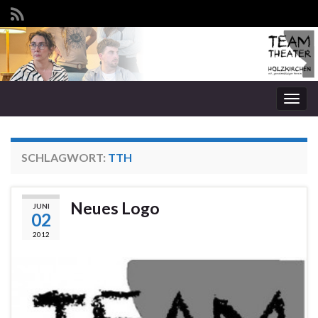
Navi
umsc
SCHLAGWORT:
TTH
Neues Logo
JUNI
02
2012