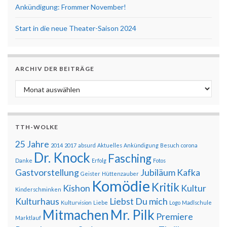
Ankündigung: Frommer November!
Start in die neue Theater-Saison 2024
ARCHIV DER BEITRÄGE
Archiv der Beiträge
TTH-WOLKE
25 Jahre
2014
2017
absurd
Aktuelles
Ankündigung
Besuch
corona
Dr. Knock
Fasching
Danke
Erfolg
Fotos
Gastvorstellung
Jubiläum
Kafka
Geister
Hüttenzauber
Komödie
Kritik
Kishon
Kultur
Kinderschminken
Kulturhaus
Liebst Du mich
Kulturvision
Liebe
Logo
Madlschule
Mitmachen
Mr. Pilk
Premiere
Marktlauf