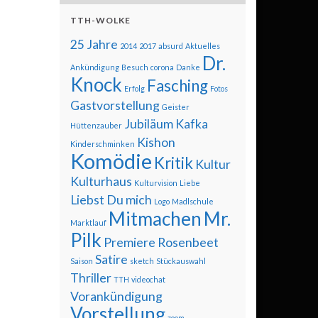
TTH-WOLKE
25 Jahre
2014
2017
absurd
Aktuelles
Dr.
Ankündigung
Besuch
corona
Danke
Knock
Fasching
Erfolg
Fotos
Gastvorstellung
Geister
Jubiläum
Kafka
Hüttenzauber
Kishon
Kinderschminken
Komödie
Kritik
Kultur
Kulturhaus
Kulturvision
Liebe
Liebst Du mich
Logo
Madlschule
Mitmachen
Mr.
Marktlauf
Pilk
Premiere
Rosenbeet
Satire
Saison
sketch
Stückauswahl
Thriller
TTH
videochat
Vorankündigung
Vorstellung
zoom