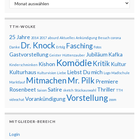
Archiv der Beiträge
TTH-WOLKE
25 Jahre
2014
2017
absurd
Aktuelles
Ankündigung
Besuch
corona
Dr. Knock
Fasching
Danke
Erfolg
Fotos
Gastvorstellung
Jubiläum
Kafka
Geister
Hüttenzauber
Komödie
Kritik
Kishon
Kultur
Kinderschminken
Kulturhaus
Liebst Du mich
Kulturvision
Liebe
Logo
Madlschule
Mitmachen
Mr. Pilk
Premiere
Marktlauf
Rosenbeet
Satire
Thriller
Saison
sketch
Stückauswahl
TTH
Vorstellung
Vorankündigung
videochat
zoom
MITGLIEDER-BEREICH
Login