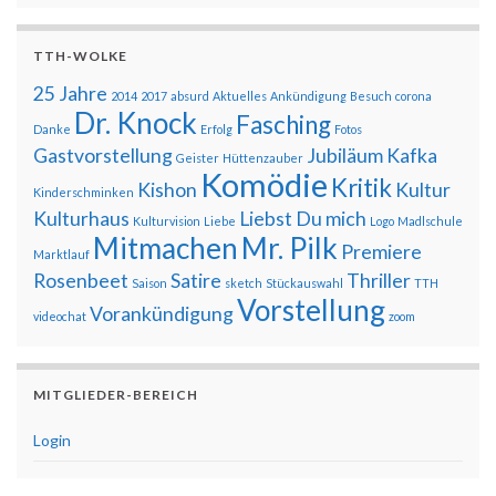
TTH-WOLKE
25 Jahre
2014
2017
absurd
Aktuelles
Ankündigung
Besuch
corona
Dr. Knock
Fasching
Danke
Erfolg
Fotos
Gastvorstellung
Jubiläum
Kafka
Geister
Hüttenzauber
Komödie
Kritik
Kishon
Kultur
Kinderschminken
Kulturhaus
Liebst Du mich
Kulturvision
Liebe
Logo
Madlschule
Mitmachen
Mr. Pilk
Premiere
Marktlauf
Rosenbeet
Satire
Thriller
Saison
sketch
Stückauswahl
TTH
Vorstellung
Vorankündigung
videochat
zoom
MITGLIEDER-BEREICH
Login