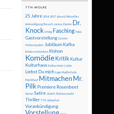
TTH-WOLKE
25 Jahre
2014
2017
absurd
Aktuelles
Dr.
Ankündigung
Besuch
corona
Danke
Knock
Fasching
Erfolg
Fotos
Gastvorstellung
Geister
Jubiläum
Kafka
Hüttenzauber
Kishon
Kinderschminken
Komödie
Kritik
Kultur
Kulturhaus
Kulturvision
Liebe
Liebst Du mich
Logo
Madlschule
Mitmachen
Mr.
Marktlauf
Pilk
Premiere
Rosenbeet
Satire
Saison
sketch
Stückauswahl
Thriller
TTH
videochat
Vorankündigung
Vorstellung
zoom