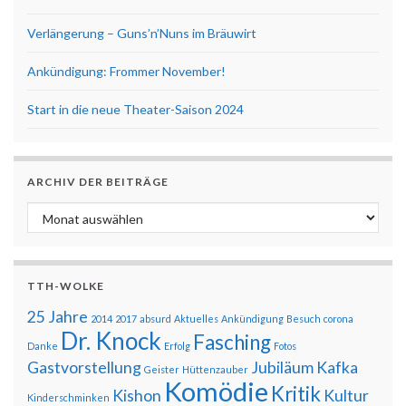
Verlängerung – Guns’n’Nuns im Bräuwirt
Ankündigung: Frommer November!
Start in die neue Theater-Saison 2024
ARCHIV DER BEITRÄGE
Archiv der Beiträge
TTH-WOLKE
25 Jahre
2014
2017
absurd
Aktuelles
Ankündigung
Besuch
corona
Dr. Knock
Fasching
Danke
Erfolg
Fotos
Gastvorstellung
Jubiläum
Kafka
Geister
Hüttenzauber
Komödie
Kritik
Kishon
Kultur
Kinderschminken