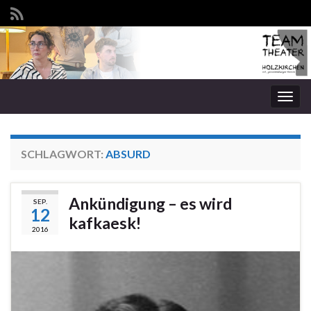
Navi
umsc
SCHLAGWORT:
ABSURD
Ankündigung – es wird
SEP.
12
kafkaesk!
2016