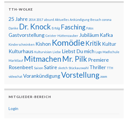
TTH-WOLKE
25 Jahre
2014
2017
absurd
Aktuelles
Ankündigung
Besuch
corona
Dr. Knock
Fasching
Danke
Erfolg
Fotos
Gastvorstellung
Jubiläum
Kafka
Geister
Hüttenzauber
Komödie
Kritik
Kishon
Kultur
Kinderschminken
Kulturhaus
Liebst Du mich
Kulturvision
Liebe
Logo
Madlschule
Mitmachen
Mr. Pilk
Premiere
Marktlauf
Rosenbeet
Satire
Thriller
Saison
sketch
Stückauswahl
TTH
Vorstellung
Vorankündigung
videochat
zoom
MITGLIEDER-BEREICH
Login