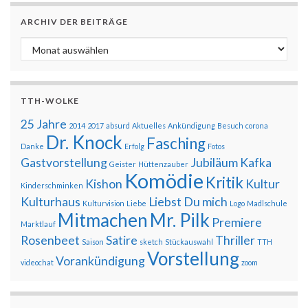
ARCHIV DER BEITRÄGE
Archiv der Beiträge
TTH-WOLKE
25 Jahre
2014
2017
absurd
Aktuelles
Ankündigung
Besuch
corona
Dr. Knock
Fasching
Danke
Erfolg
Fotos
Gastvorstellung
Jubiläum
Kafka
Geister
Hüttenzauber
Komödie
Kritik
Kishon
Kultur
Kinderschminken
Kulturhaus
Liebst Du mich
Kulturvision
Liebe
Logo
Madlschule
Mitmachen
Mr. Pilk
Premiere
Marktlauf
Rosenbeet
Satire
Thriller
Saison
sketch
Stückauswahl
TTH
Vorstellung
Vorankündigung
videochat
zoom