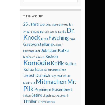
TTH-WOLKE
25 Jahre
2014
2017
absurd
Aktuelles
Dr.
Ankündigung
Besuch
corona
Danke
Knock
Fasching
Erfolg
Fotos
Gastvorstellung
Geister
Jubiläum
Kafka
Hüttenzauber
Kishon
Kinderschminken
Komödie
Kritik
Kultur
Kulturhaus
Kulturvision
Liebe
Liebst Du mich
Logo
Madlschule
Mitmachen
Mr.
Marktlauf
Pilk
Premiere
Rosenbeet
Satire
Saison
sketch
Stückauswahl
Thriller
TTH
videochat