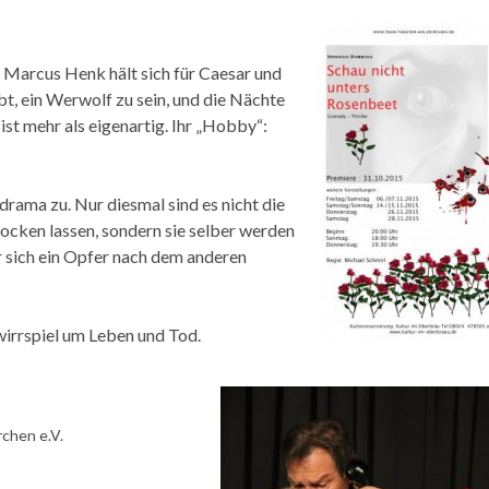
, Marcus Henk hält sich für Caesar und
ubt, ein Werwolf zu sein, und die Nächte
st mehr als eigenartig. Ihr „Hobby“:
drama zu. Nur diesmal sind es nicht die
ocken lassen, sondern sie selber werden
r sich ein Opfer nach dem anderen
irrspiel um Leben und Tod.
rchen e.V.