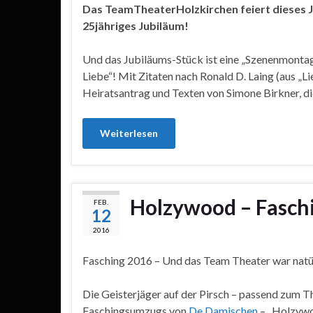
Das TeamTheaterHolzkirchen feiert dieses 
25jähriges Jubiläum!
Und das Jubiläums-Stück ist eine „Szenenmonta
Liebe“! Mit Zitaten nach Ronald D. Laing (aus „L
Heiratsantrag und Texten von Simone Birkner, di
Weiterlesen
Holzywood – Faschi
FEB.
12
2016
Fasching 2016 – Und das Team Theater war natür
Die Geisterjäger auf der Pirsch – passend zum T
Faschingsumzugs von
De Damischen
– „Holzywo