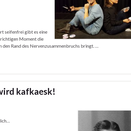
t seifenfrei gibt es eine
m richtigen Moment die
h an den Rand des Nervenzusammenbruchs bringt. …
wird kafkaesk!
lich…