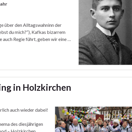
Jahr
ge über den Alltagswahninn der
iebst du mich?“), Kafkas bizarrem
e auch Regie führt, geben wir eine …
ng in Holzkirchen
lich auch wieder dabei!
hema des diesjährigen
od – Holzkirchen