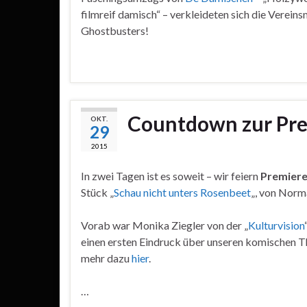
filmreif damisch“ – verkleideten sich die Vereinsm
Ghostbusters!
Countdown zur Pr
OKT.
29
2015
In zwei Tagen ist es soweit – wir feiern
Premier
Stück „
Schau nicht unters Rosenbeet
„, von Norm
Vorab war Monika Ziegler von der „
Kulturvision
einen ersten Eindruck über unseren komischen Thr
mehr dazu
hier
.
…