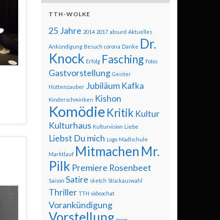
TTH-WOLKE
25 Jahre
2014
2017
absurd
Aktuelles
Dr.
Ankündigung
Besuch
corona
Danke
Knock
Fasching
Erfolg
Fotos
Gastvorstellung
Geister
Jubiläum
Kafka
Hüttenzauber
Kishon
Kinderschminken
Komödie
Kritik
Kultur
Kulturhaus
Kulturvision
Liebe
Liebst Du mich
Logo
Madlschule
Mitmachen
Mr.
Marktlauf
Pilk
Premiere
Rosenbeet
Satire
Saison
sketch
Stückauswahl
Thriller
TTH
videochat
Vorankündigung
Vorstellung
zoom