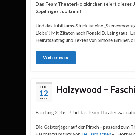
Das TeamTheaterHolzkirchen feiert dieses 
25jähriges Jubiläum!
Und das Jubiläums-Stück ist eine „Szenenmonta
Liebe“! Mit Zitaten nach Ronald D. Laing (aus „L
Heiratsantrag und Texten von Simone Birkner, di
Weiterlesen
Holzywood – Faschi
FEB.
12
2016
Fasching 2016 – Und das Team Theater war natür
Die Geisterjäger auf der Pirsch – passend zum T
Faschingsumzugs von
De Damischen
– „Holzywo