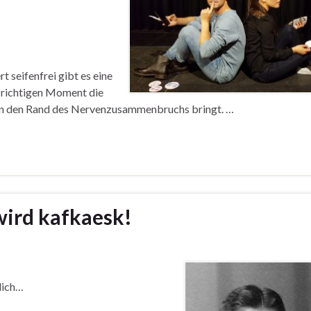
t seifenfrei gibt es eine
m richtigen Moment die
h an den Rand des Nervenzusammenbruchs bringt. …
wird kafkaesk!
lich…