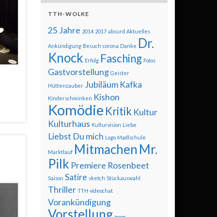
TTH-WOLKE
25 Jahre
2014
2017
absurd
Aktuelles
Dr.
Ankündigung
Besuch
corona
Danke
Knock
Fasching
Erfolg
Fotos
Gastvorstellung
Geister
Jubiläum
Kafka
Hüttenzauber
Kishon
Kinderschminken
Komödie
Kritik
Kultur
Kulturhaus
Kulturvision
Liebe
Liebst Du mich
Logo
Madlschule
Mitmachen
Mr.
Marktlauf
Pilk
Premiere
Rosenbeet
Satire
Saison
sketch
Stückauswahl
Thriller
TTH
videochat
Vorankündigung
Vorstellung
zoom