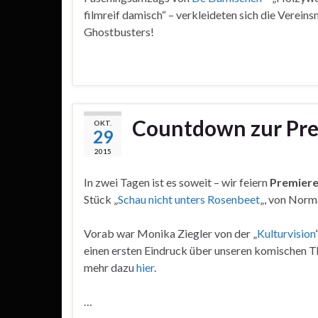
filmreif damisch“ – verkleideten sich die Vereinsm
Ghostbusters!
Countdown zur Pr
OKT.
29
2015
In zwei Tagen ist es soweit – wir feiern
Premier
Stück „
Schau nicht unters Rosenbeet
„, von Norm
Vorab war Monika Ziegler von der „
Kulturvision
einen ersten Eindruck über unseren komischen Thr
mehr dazu
hier
.
…