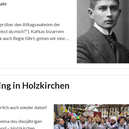
Jahr
ge über den Alltagswahninn der
iebst du mich?“), Kafkas bizarrem
e auch Regie führt, geben wir eine …
ng in Holzkirchen
lich auch wieder dabei!
hema des diesjährigen
od – Holzkirchen