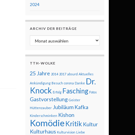
2024
ARCHIV DER BEITRÄGE
Archiv der Beiträge
TTH-WOLKE
25 Jahre
2014
2017
absurd
Aktuelles
Dr.
Ankündigung
Besuch
corona
Danke
Knock
Fasching
Erfolg
Fotos
Gastvorstellung
Geister
Jubiläum
Kafka
Hüttenzauber
Kishon
Kinderschminken
Komödie
Kritik
Kultur
Kulturhaus
Kulturvision
Liebe