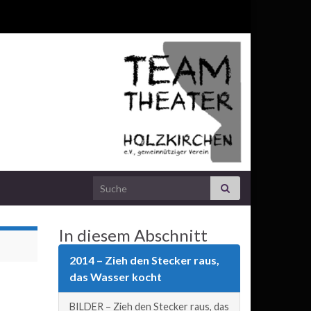
Search for:
In diesem Abschnitt
2014 – Zieh den Stecker raus,
das Wasser kocht
BILDER – Zieh den Stecker raus, das