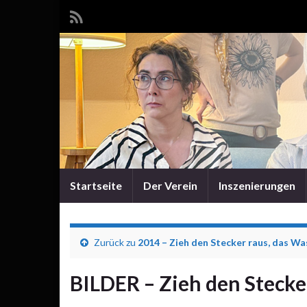
Startseite
Der Verein
Inszenierungen
Zurück zu
2014 – Zieh den Stecker raus, das Wa
BILDER – Zieh den Stecke