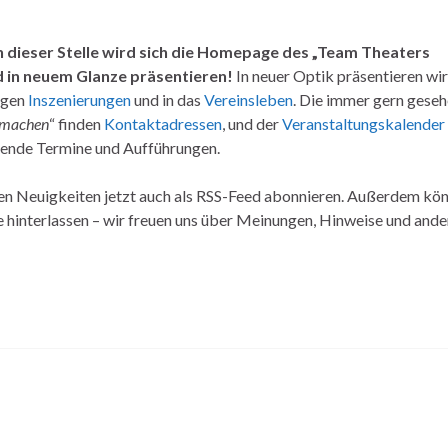
An dieser Stelle wird sich die Homepage des „Team Theaters
ld in neuem Glanze präsentieren!
In neuer Optik präsentieren wir
rigen
Inszenierungen
und in das
Vereinsleben
. Die immer gern gese
machen
“ finden
Kontaktadressen
, und der
Veranstaltungskalender
hende Termine und Aufführungen.
len Neuigkeiten jetzt auch als RSS-Feed abonnieren. Außerdem kö
interlassen – wir freuen uns über Meinungen, Hinweise und ande