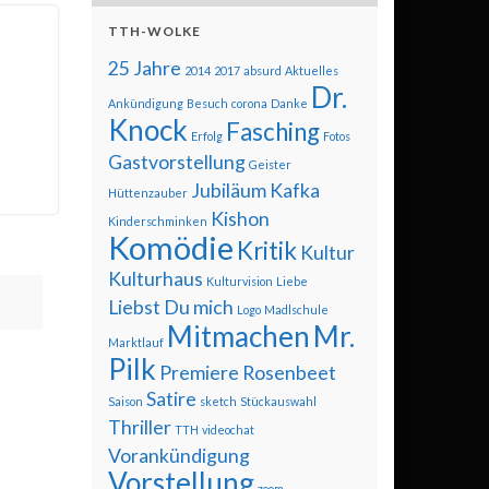
TTH-WOLKE
25 Jahre
2014
2017
absurd
Aktuelles
Dr.
Ankündigung
Besuch
corona
Danke
Knock
Fasching
Erfolg
Fotos
Gastvorstellung
Geister
Jubiläum
Kafka
Hüttenzauber
Kishon
Kinderschminken
Komödie
Kritik
Kultur
Kulturhaus
Kulturvision
Liebe
Liebst Du mich
Logo
Madlschule
Mitmachen
Mr.
Marktlauf
Pilk
Premiere
Rosenbeet
Satire
Saison
sketch
Stückauswahl
Thriller
TTH
videochat
Vorankündigung
Vorstellung
zoom