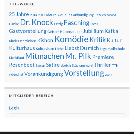
TTH-WOLKE
25 Jahre
2014
2017
absurd
Aktuelles
Ankündigung
Besuch
corona
Dr. Knock
Fasching
Danke
Erfolg
Fotos
Gastvorstellung
Jubiläum
Kafka
Geister
Hüttenzauber
Komödie
Kritik
Kishon
Kultur
Kinderschminken
Kulturhaus
Liebst Du mich
Kulturvision
Liebe
Logo
Madlschule
Mitmachen
Mr. Pilk
Premiere
Marktlauf
Rosenbeet
Satire
Thriller
Saison
sketch
Stückauswahl
TTH
Vorstellung
Vorankündigung
videochat
zoom
MITGLIEDER-BEREICH
Login