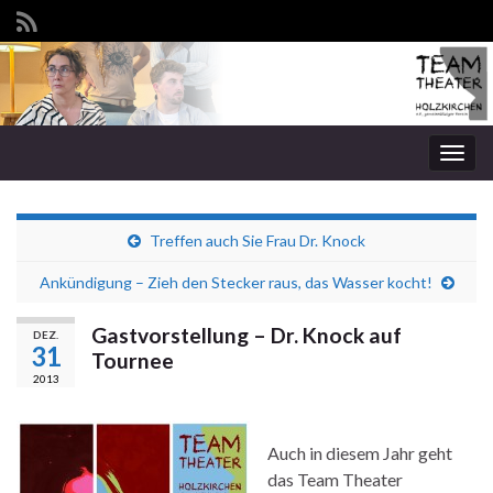
Navi
umsc
Treffen auch Sie Frau Dr. Knock
Ankündigung – Zieh den Stecker raus, das Wasser kocht!
Gastvorstellung – Dr. Knock auf
DEZ.
31
Tournee
2013
Auch in diesem Jahr geht
das Team Theater