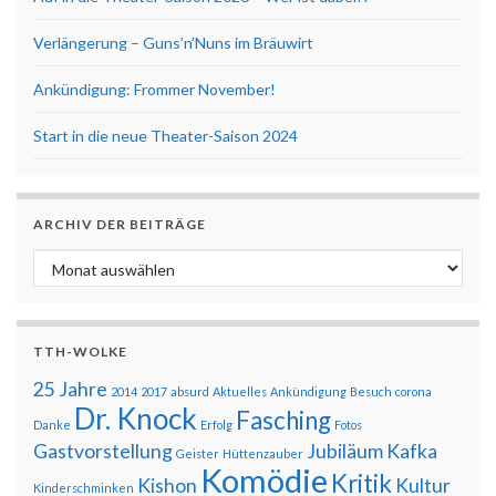
Verlängerung – Guns’n’Nuns im Bräuwirt
Ankündigung: Frommer November!
Start in die neue Theater-Saison 2024
ARCHIV DER BEITRÄGE
Archiv der Beiträge
TTH-WOLKE
25 Jahre
2014
2017
absurd
Aktuelles
Ankündigung
Besuch
corona
Dr. Knock
Fasching
Danke
Erfolg
Fotos
Gastvorstellung
Jubiläum
Kafka
Geister
Hüttenzauber
Komödie
Kritik
Kishon
Kultur
Kinderschminken